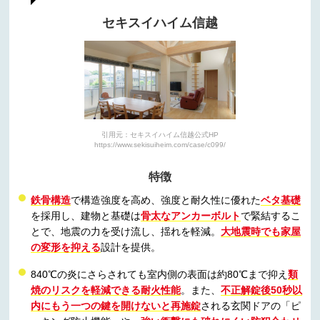
セキスイハイム信越
引用元：セキスイハイム信越公式HP
https://www.sekisuiheim.com/case/c099/
特徴
鉄骨構造
で構造強度を高め、強度と耐久性に優れた
ベタ基礎
を採用し、建物と基礎は
骨太なアンカーボルト
で緊結するこ
とで、地震の力を受け流し、揺れを軽減。
大地震時でも家屋
の変形を抑える
設計を提供。
840℃の炎にさらされても室内側の表面は約80℃まで抑え
類
焼のリスクを軽減できる耐火性能
。また、
不正解錠後50秒以
内にもう一つの鍵を開けないと再施錠
される玄関ドアの「ピ