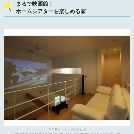
まるで映画館！
ホームシアターを楽しめる家
引用元HP：ヤマダホームズ
https://yamadahomes.jp/model/index.php?c=product_view&pk=1488508088