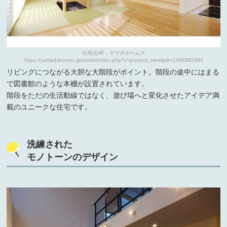
引用元HP：ヤマダホームズ
https://yamadahomes.jp/model/index.php?c=product_view&pk=1496892495
リビングにつながる大胆な大階段がポイント。階段の途中にはまる
で図書館のような本棚が設置されています。
階段をただの生活動線ではなく、遊び場へと変化させたアイデア満
載のユニークな住宅です。
洗練された
モノトーンのデザイン