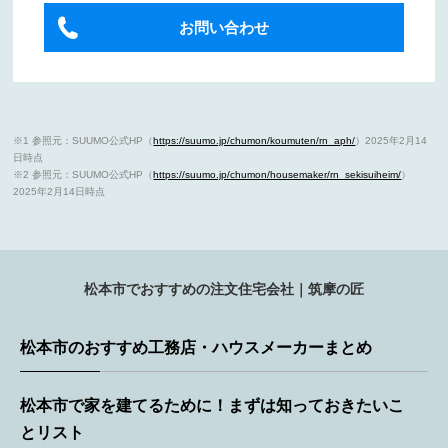
お問い合わせ
※1 参照元：SUUMO公式HP（
https://suumo.jp/chumon/koumuten/rn_aph/
）2025年2月14
日時点
※2 参照元：SUUMO公式HP（
https://suumo.jp/chumon/housemaker/rn_sekisuiheim/
）
2025年2月14日時点
松本市でおすすめの注文住宅会社｜筑摩の匠
松本市のおすすめ工務店・ハウスメーカーまとめ
松本市で家を建てるために！まずは知っておきたいこ
とリスト