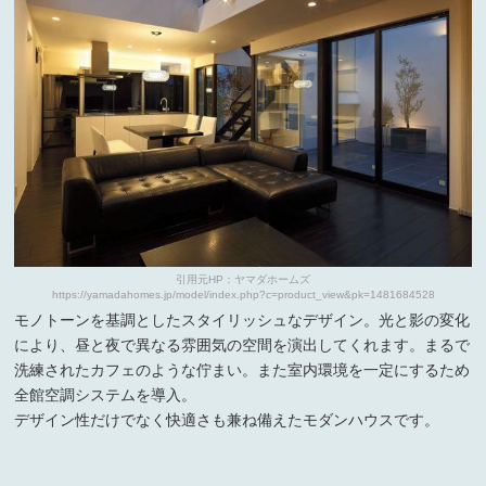
引用元HP：ヤマダホームズ
https://yamadahomes.jp/model/index.php?c=product_view&pk=1481684528
モノトーンを基調としたスタイリッシュなデザイン。光と影の変化
により、昼と夜で異なる雰囲気の空間を演出してくれます。まるで
洗練されたカフェのような佇まい。また室内環境を一定にするため
全館空調システムを導入。
デザイン性だけでなく快適さも兼ね備えたモダンハウスです。