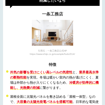
削減したいなら
一条工務店
引用元：一条工務店公式HP
https://www.ichijo.co.jp/example/fudo/014/
特徴
外気の影響を受けにくい高レベルの気密性
と、
業界最高水準
の断熱性能
を実現。冬場は暖かい室内の熱が逃げにくく、夏
場は外部から熱が入りにくくなるため、
冷暖房が効率的に機
能し、光熱費の削減
に繋がります。
屋根全面に太陽光パネルを敷き詰める「屋根一体型」なの
で、
大容量の太陽光発電パネルを搭載可能
。日常的な電気使