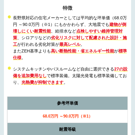
特徴
長野県対応の住宅メーカーとしては平均的な坪単価（68.0万
円 ～90.0万円（※1）にもかかわらず、大地震でも
建物が倒
壊しにくい耐震性能
、給排水など
点検しやすい維持管理対
策
、シロアリなどの
劣化リスクに対して配慮された設計・施
工
が行われる劣化対策が
最高レベル
。
またZEH基準よりも
高い断熱性能・省エネルギー性能
が
標準
仕様
。
システムキッチンやバスルームなど自由に選択できる
27の設
備を追加費用なし
で標準装備。太陽光発電も標準装備してお
り、
光熱費が抑制できます
。
参考坪単価
68.0万円 ～90.0万円（※1）
耐震等級