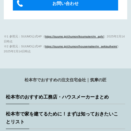
お問い合わせ
※1 参照元：SUUMO公式HP（
https://suumo.jp/chumon/koumuten/rn_aph/
）2025年2月14
日時点
※2 参照元：SUUMO公式HP（
https://suumo.jp/chumon/housemaker/rn_sekisuiheim/
）
2025年2月14日時点
松本市でおすすめの注文住宅会社｜筑摩の匠
松本市のおすすめ工務店・ハウスメーカーまとめ
松本市で家を建てるために！まずは知っておきたいこ
とリスト