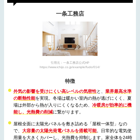
一条工務店
引用元：一条工務店公式HP
https://www.ichijo.co.jp/example/fudo/014/
特徴
外気の影響を受けにくい高レベルの気密性
と、
業界最高水準
の断熱性能
を実現。冬場は暖かい室内の熱が逃げにくく、夏
場は外部から熱が入りにくくなるため、
冷暖房が効率的に機
能し、光熱費の削減
に繋がります。
屋根全面に太陽光パネルを敷き詰める「屋根一体型」なの
で、
大容量の太陽光発電パネルを搭載可能
。日常的な電気使
用量を大きくカバーし、光熱費を抑制します。家全体を24時