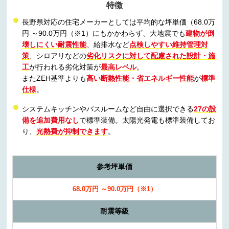
特徴
長野県対応の住宅メーカーとしては平均的な坪単価（68.0万
円 ～90.0万円（※1）にもかかわらず、大地震でも
建物が倒
壊しにくい耐震性能
、給排水など
点検しやすい維持管理対
策
、シロアリなどの
劣化リスクに対して配慮された設計・施
工
が行われる劣化対策が
最高レベル
。
またZEH基準よりも
高い断熱性能・省エネルギー性能
が
標準
仕様
。
システムキッチンやバスルームなど自由に選択できる
27の設
備を追加費用なし
で標準装備。太陽光発電も標準装備してお
り、
光熱費が抑制できます
。
参考坪単価
68.0万円 ～90.0万円（※1）
耐震等級