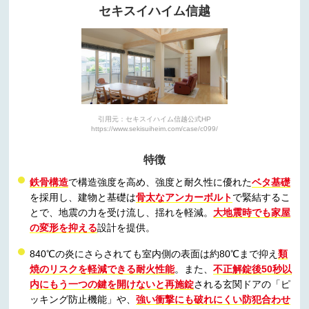
セキスイハイム信越
引用元：セキスイハイム信越公式HP
https://www.sekisuiheim.com/case/c099/
特徴
鉄骨構造
で構造強度を高め、強度と耐久性に優れた
ベタ基礎
を採用し、建物と基礎は
骨太なアンカーボルト
で緊結するこ
とで、地震の力を受け流し、揺れを軽減。
大地震時でも家屋
の変形を抑える
設計を提供。
840℃の炎にさらされても室内側の表面は約80℃まで抑え
類
焼のリスクを軽減できる耐火性能
。また、
不正解錠後50秒以
内にもう一つの鍵を開けないと再施錠
される玄関ドアの「ピ
ッキング防止機能」や、
強い衝撃にも破れにくい防犯合わせ