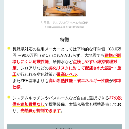
引用元：アルプスピアホーム公式HP
https://www.a-p-h.co.jp/works/
特徴
長野県対応の住宅メーカーとしては平均的な坪単価（68.0万
円 ～90.0万円（※1）にもかかわらず、大地震でも
建物が倒
壊しにくい耐震性能
、給排水など
点検しやすい維持管理対
策
、シロアリなどの
劣化リスクに対して配慮された設計・施
工
が行われる劣化対策が
最高レベル
。
またZEH基準よりも
高い断熱性能・省エネルギー性能
が
標準
仕様
。
システムキッチンやバスルームなど自由に選択できる
27の設
備を追加費用なし
で標準装備。太陽光発電も標準装備してお
り、
光熱費が抑制できます
。