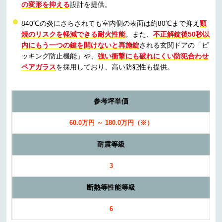
の変形を抑える
設計を提供。
840℃の炎にさらされても室内側の表面は約80℃まで抑え
類
焼のリスクを軽減できる耐火性能
。また、
不正解錠後50秒以
内にもう一つの鍵を開けないと再施錠
される玄関ドアの「ピ
ッキング防止機能」や、
強い衝撃にも破れにくい防犯合わせ
ペアガラス
を採用しており、
高い防犯性
も提供。
参考坪単価
60.0万円 ～ 180.0万円（※）
耐震等級
3
断熱等性能等級
6