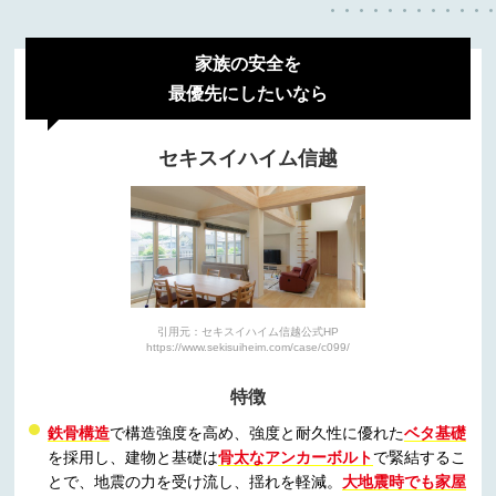
家族の安全を
最優先にしたいなら
セキスイハイム信越
引用元：セキスイハイム信越公式HP
https://www.sekisuiheim.com/case/c099/
特徴
鉄骨構造
で構造強度を高め、強度と耐久性に優れた
ベタ基礎
を採用し、建物と基礎は
骨太なアンカーボルト
で緊結するこ
とで、地震の力を受け流し、揺れを軽減。
大地震時でも家屋