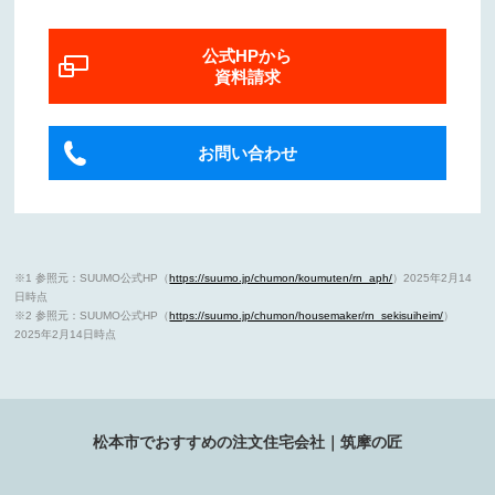
公式HPから
資料請求
お問い合わせ
※1 参照元：SUUMO公式HP（
https://suumo.jp/chumon/koumuten/rn_aph/
）2025年2月14
日時点
※2 参照元：SUUMO公式HP（
https://suumo.jp/chumon/housemaker/rn_sekisuiheim/
）
2025年2月14日時点
松本市でおすすめの注文住宅会社｜筑摩の匠