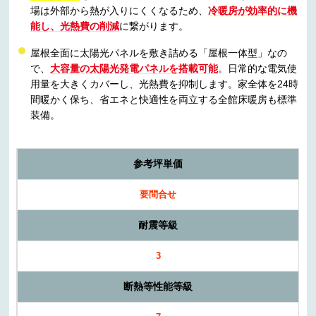
場は外部から熱が入りにくくなるため、
冷暖房が効率的に機
能し、光熱費の削減
に繋がります。
屋根全面に太陽光パネルを敷き詰める「屋根一体型」なの
で、
大容量の太陽光発電パネルを搭載可能
。日常的な電気使
用量を大きくカバーし、光熱費を抑制します。家全体を24時
間暖かく保ち、省エネと快適性を両立する全館床暖房も標準
装備。
参考坪単価
要問合せ
耐震等級
3
断熱等性能等級