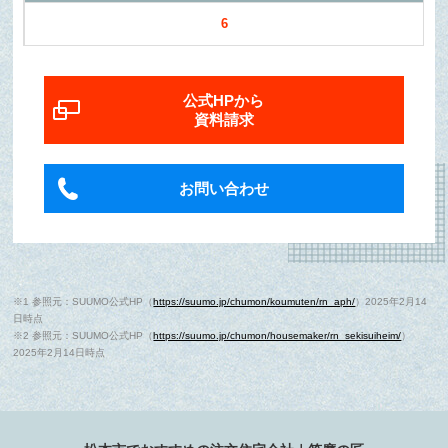
6
公式HPから
資料請求
お問い合わせ
※1 参照元：SUUMO公式HP（
https://suumo.jp/chumon/koumuten/rn_aph/
）2025年2月14
日時点
※2 参照元：SUUMO公式HP（
https://suumo.jp/chumon/housemaker/rn_sekisuiheim/
）
2025年2月14日時点