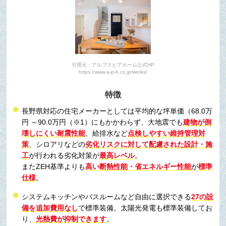
引用元：アルプスピアホーム公式HP
https://www.a-p-h.co.jp/works/
特徴
長野県対応の住宅メーカーとしては平均的な坪単価（68.0万
円 ～90.0万円（※1）にもかかわらず、大地震でも
建物が倒
壊しにくい耐震性能
、給排水など
点検しやすい維持管理対
策
、シロアリなどの
劣化リスクに対して配慮された設計・施
工
が行われる劣化対策が
最高レベル
。
またZEH基準よりも
高い断熱性能・省エネルギー性能
が
標準
仕様
。
システムキッチンやバスルームなど自由に選択できる
27の設
備を追加費用なし
で標準装備。太陽光発電も標準装備してお
り、
光熱費が抑制できます
。