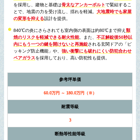
を採用し、建物と基礎は
骨太なアンカーボルト
で緊結するこ
とで、地震の力を受け流し、揺れを軽減。
大地震時でも家屋
の変形を抑える
設計を提供。
840℃の炎にさらされても室内側の表面は約80℃まで抑え
類
焼のリスクを軽減できる耐火性能
。また、
不正解錠後50秒以
内にもう一つの鍵を開けないと再施錠
される玄関ドアの「ピ
ッキング防止機能」や、
強い衝撃にも破れにくい防犯合わせ
ペアガラス
を採用しており、
高い防犯性
も提供。
参考坪単価
60.0万円 ～ 180.0万円（※）
耐震等級
3
断熱等性能等級