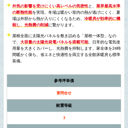
外気の影響を受けにくい高レベルの気密性
と、
業界最高水準
の断熱性能
を実現。冬場は暖かい室内の熱が逃げにくく、夏
場は外部から熱が入りにくくなるため、
冷暖房が効率的に機
能し、光熱費の削減
に繋がります。
屋根全面に太陽光パネルを敷き詰める「屋根一体型」なの
で、
大容量の太陽光発電パネルを搭載可能
。日常的な電気使
用量を大きくカバーし、光熱費を抑制します。家全体を24時
間暖かく保ち、省エネと快適性を両立する全館床暖房も標準
装備。
参考坪単価
要問合せ
耐震等級
3