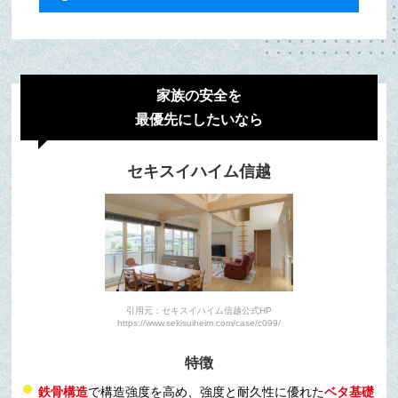
家族の安全を
最優先にしたいなら
セキスイハイム信越
引用元：セキスイハイム信越公式HP
https://www.sekisuiheim.com/case/c099/
特徴
鉄骨構造
で構造強度を高め、強度と耐久性に優れた
ベタ基礎