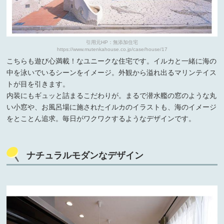
引用元HP：無添加住宅
https://www.mutenkahouse.co.jp/case/house/17
こちらも遊び心満載！なユニークな住宅です。イルカと一緒に海の
中を泳いでいるシーンをイメージ。外観から溢れ出るマリンテイス
トが目を引きます。
内装にもギュッと詰まるこだわりが。まるで潜水艦の窓のような丸
い小窓や、お風呂場に施されたイルカのイラストも、海のイメージ
をとことん追求。毎日がワクワクするようなデザインです。
ナチュラルモダンなデザイン