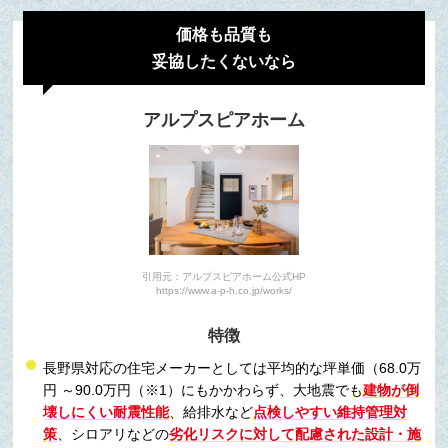
価格も品質も
妥協したくないなら
アルプスピアホーム
引用元：アルプスピアホーム公式HP
https://www.a-p-h.co.jp/works/
特徴
長野県対応の住宅メーカーとしては平均的な坪単価（68.0万
円 ～90.0万円（※1）にもかかわらず、大地震でも
建物が倒
壊しにくい耐震性能
、給排水など
点検しやすい維持管理対
策
、シロアリなどの
劣化リスクに対して配慮された設計・施