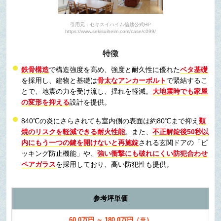
引用元：セキスイハイム信越公式HP
https://www.sekisuiheim.com/case/c099/
特徴
鉄骨構造
で構造強度を高め、強度と耐久性に優れた
ベタ基礎
を採用し、建物と基礎は
骨太なアンカーボルト
で緊結するこ
とで、地震の力を受け流し、揺れを軽減。
大地震時でも家屋
の変形を抑える
設計を提供。
840℃の炎にさらされても室内側の表面は約80℃まで抑え
類
焼のリスクを軽減できる耐火性能
。また、
不正解錠後50秒以
内にもう一つの鍵を開けないと再施錠
される玄関ドアの「ピ
ッキング防止機能」や、
強い衝撃にも破れにくい防犯合わせ
ペアガラス
を採用しており、
高い防犯性
も提供。
参考坪単価
60.0万円 ～ 180.0万円（※）