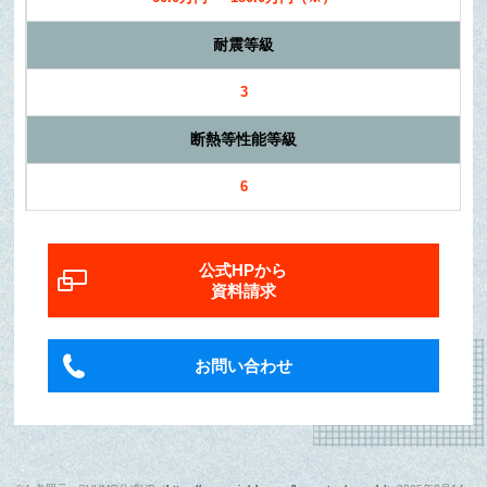
耐震等級
3
断熱等性能等級
6
公式HPから
資料請求
お問い合わせ