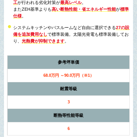
工
が行われる劣化対策が
最高レベル
。
またZEH基準よりも
高い断熱性能・省エネルギー性能
が
標準
仕様
。
システムキッチンやバスルームなど自由に選択できる
27の設
備を追加費用なし
で標準装備。太陽光発電も標準装備してお
り、
光熱費が抑制できます
。
参考坪単価
68.0万円 ～90.0万円（※1）
耐震等級
3
断熱等性能等級
6