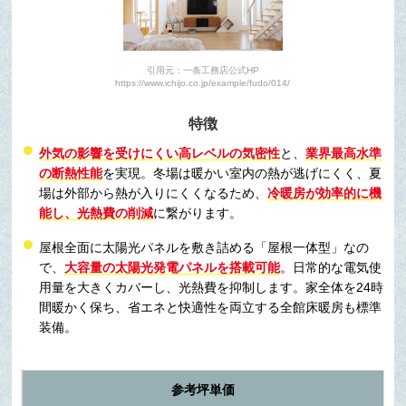
引用元：一条工務店公式HP
https://www.ichijo.co.jp/example/fudo/014/
特徴
外気の影響を受けにくい高レベルの気密性
と、
業界最高水準
の断熱性能
を実現。冬場は暖かい室内の熱が逃げにくく、夏
場は外部から熱が入りにくくなるため、
冷暖房が効率的に機
能し、光熱費の削減
に繋がります。
屋根全面に太陽光パネルを敷き詰める「屋根一体型」なの
で、
大容量の太陽光発電パネルを搭載可能
。日常的な電気使
用量を大きくカバーし、光熱費を抑制します。家全体を24時
間暖かく保ち、省エネと快適性を両立する全館床暖房も標準
装備。
参考坪単価