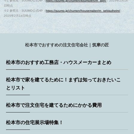
※1 参照元：SUUMO公式HP（
https://suumo.jp/chumon/koumuten/rn_aph/
）2025年2月14
日時点
※2 参照元：SUUMO公式HP（
https://suumo.jp/chumon/housemaker/rn_sekisuiheim/
）
2025年2月14日時点
松本市でおすすめの注文住宅会社｜筑摩の匠
松本市のおすすめ工務店・ハウスメーカーまとめ
松本市で家を建てるために！まずは知っておきたいこ
とリスト
松本市で注文住宅を建てるためにかかる費用
松本市の住宅展示場特集！